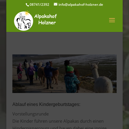
08741/2392
info@alpakahof-holzner.de
Ablauf eines Kindergeburtstages:
Vorstellungsrunde
Die Kinder führen unsere Alpakas durch einen
Hindernisparcours und bauen dabei eine innige