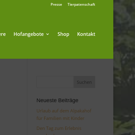
Presse
Tierpatenschaft
ere
Hofangebote
Shop
Kontakt
Neueste Beiträge
Urlaub auf dem Alpakahof
für Familien mit Kinder
Den Tag zum Erlebnis