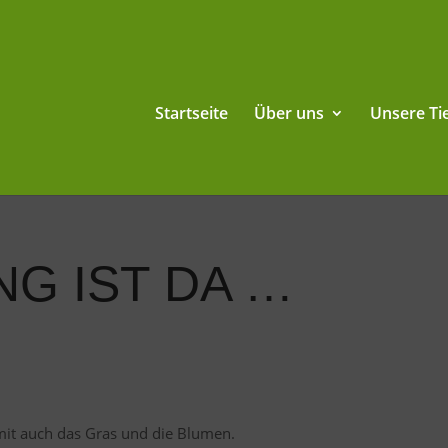
Startseite
Über uns
Unsere Ti
NG IST DA …
it auch das Gras und die Blumen.