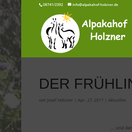
08741/2392
info@alpakahof-holzner.de
DER FRÜHLI
von
Josef Holzner
|
Apr. 27, 2017
|
Aktuelles
… und dam